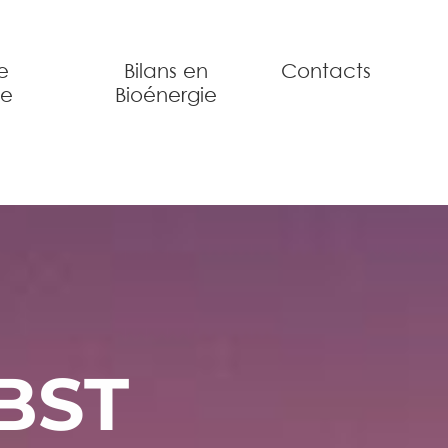
e
Bilans en
Contacts
ue
Bioénergie
IBST