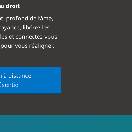
au droit
nti profond de l’âme,
voyance, libérez les
es et connectez-vous
 pour vous réaligner.
 à distance
ésentiel