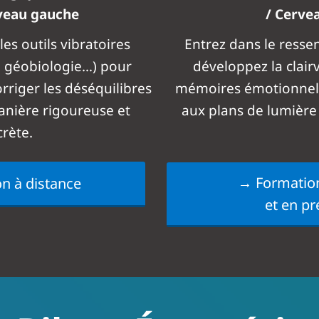
veau gauche
/ Cerve
les outils vibratoires
Entrez dans le resse
, géobiologie…) pour
développez la clair
rriger les déséquilibres
mémoires émotionnell
nière rigoureuse et
aux plans de lumière
rète.
→ Formation
n à distance
et en pr