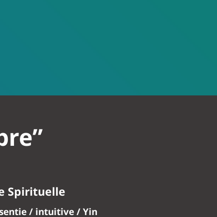
bre”
e Spirituelle
entie / intuitive / Yin