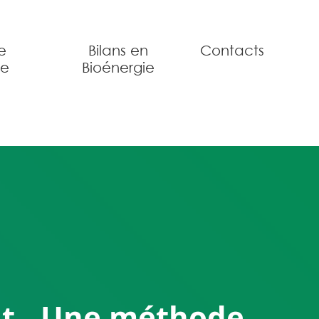
e
Bilans en
Contacts
ue
Bioénergie
ivant Une méthode