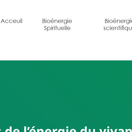
Acceuil
Bioénergie
Bioénergi
Spirituelle
scientifiq
is de l’énergie du v