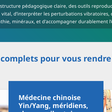
 structure pédagogique claire, des outils reprodu
al, d’interpréter les perturbations vibratoires, 
thie, minéraux, et d'accompagner durablement l’
 complets pour vous rendr
Médecine chinoise
Yin/Yang, méridiens,