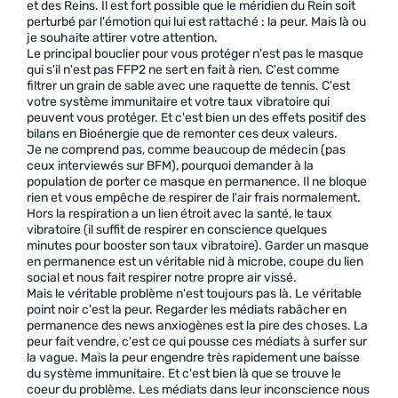
et des Reins. Il est fort possible que le méridien du Rein soit
perturbé par l'émotion qui lui est rattaché : la peur. Mais là ou
je souhaite attirer votre attention.
Le principal bouclier pour vous protéger n'est pas le masque
qui s'il n'est pas FFP2 ne sert en fait à rien. C'est comme
filtrer un grain de sable avec une raquette de tennis. C'est
votre système immunitaire et votre taux vibratoire qui
peuvent vous protéger. Et c'est bien un des effets positif des
bilans en Bioénergie que de remonter ces deux valeurs.
Je ne comprend pas, comme beaucoup de médecin (pas
ceux interviewés sur BFM), pourquoi demander à la
population de porter ce masque en permanence. Il ne bloque
rien et vous empêche de respirer de l'air frais normalement.
Hors la respiration a un lien étroit avec la santé, le taux
vibratoire (il suffit de respirer en conscience quelques
minutes pour booster son taux vibratoire). Garder un masque
en permanence est un véritable nid à microbe, coupe du lien
social et nous fait respirer notre propre air vissé.
Mais le véritable problème n'est toujours pas là. Le véritable
point noir c'est la peur. Regarder les médiats rabâcher en
permanence des news anxiogènes est la pire des choses. La
peur fait vendre, c'est ce qui pousse ces médiats à surfer sur
la vague. Mais la peur engendre très rapidement une baisse
du système immunitaire. Et c'est bien là que se trouve le
coeur du problème. Les médiats dans leur inconscience nous