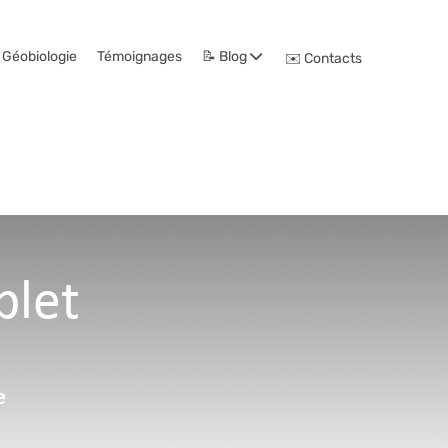
 Géobiologie
Témoignages
📝 Blog
✉️ Contacts
plet
e