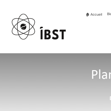
Bi
🏚️ Accueil
Pla